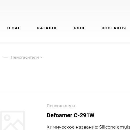
О НАС
КАТАЛОГ
БЛОГ
КОНТАКТЫ
—
Пеногасители
Пеногасители
Defoamer C-291W
Химическое название: Silicone emul