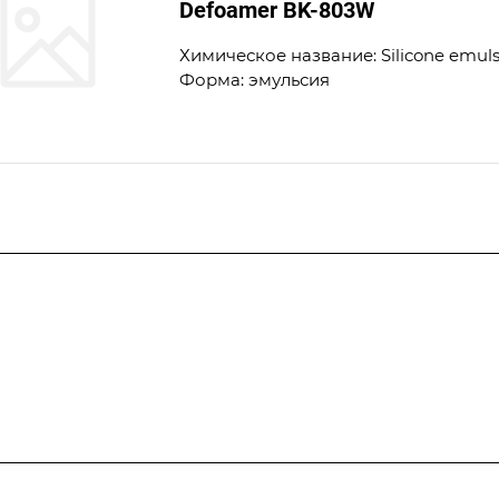
Defoamer BK-803W
Химическое название: Silicone emul
Форма: эмульсия
альная
лы