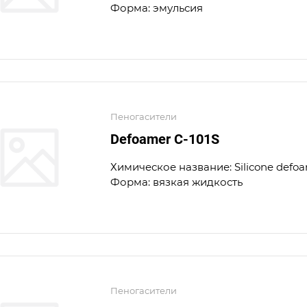
Форма: эмульсия
Пеногасители
Defoamer C-101S
Химическое название: Silicone defo
Форма: вязкая жидкость
Пеногасители