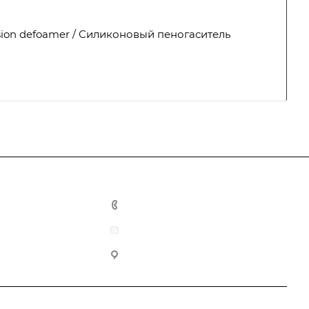
sion defoamer / Силиконовый пеногаситель
+7 (812) 347-88-77
inmail@biokhim.com
г. Санкт-Петербург, ул.
Дибуновская, д. 26