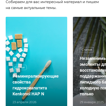
Собираем для вас интересный материал и пишем
на самые актуальные темы.
Статьи
Незаменим
эмоленты д
Статьи
восстановле
Реминерализирующие
поддержани
свойства
липидного б
гидроксиапатита
холодную пог
Kenkonol HAP N
только
23 апреля 2026
29 января 2025